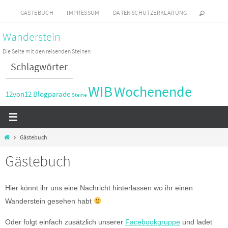
Zum
GÄSTEBUCH
IMPRESSUM
DATENSCHUTZERKLÄRUNG
Inhalt
Wanderstein
springen
Die Seite mit den reisenden Steinen
Schlagwörter
WIB
Wochenende
12von12
Blogparade
Steine
Start
Gästebuch
Gästebuch
Hier könnt ihr uns eine Nachricht hinterlassen wo ihr einen
Wanderstein gesehen habt
Oder folgt einfach zusätzlich unserer
Facebookgruppe
und ladet