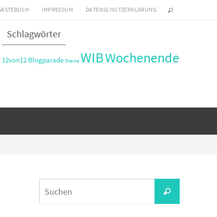
GÄSTEBUCH
IMPRESSUM
DATENSCHUTZERKLÄRUNG
Schlagwörter
WIB
Wochenende
12von12
Blogparade
Steine
Suchen
Suchen
nach: