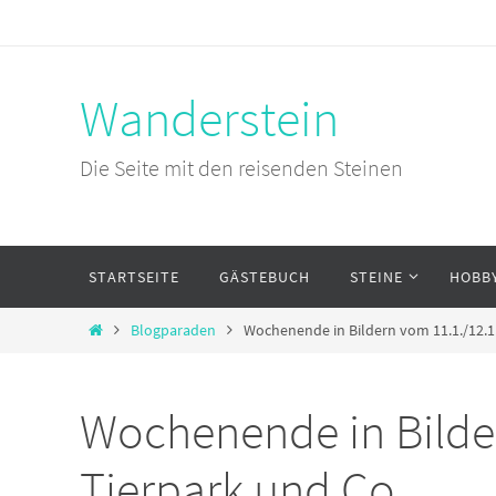
Zum
Inhalt
springen
Wanderstein
Die Seite mit den reisenden Steinen
Zum
STARTSEITE
GÄSTEBUCH
STEINE
HOBB
Inhalt
springen
Start
Blogparaden
Wochenende in Bildern vom 11.1./12.1
Wochenende in Bilder
Tierpark und Co.