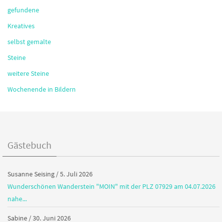
Kreatives
selbst gemalte
Steine
weitere Steine
Wochenende in Bildern
Gästebuch
Susanne Seising
/
5. Juli 2026
Wunderschönen Wanderstein "MOIN" mit der PLZ 07929 am 04.07.2026
nahe...
Sabine
/
30. Juni 2026
Hallöle! Ich habe gestern am Strand von Grömitz in meinem...