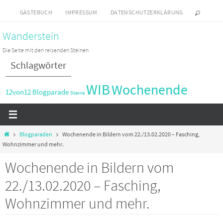
Zum
GÄSTEBUCH
IMPRESSUM
DATENSCHUTZERKLÄRUNG
Inhalt
Wanderstein
springen
Die Seite mit den reisenden Steinen
Schlagwörter
WIB
Wochenende
12von12
Blogparade
Steine
Start
Blogparaden
Wochenende in Bildern vom 22./13.02.2020 – Fasching,
Wohnzimmer und mehr.
Wochenende in Bildern vom
22./13.02.2020 – Fasching,
Wohnzimmer und mehr.